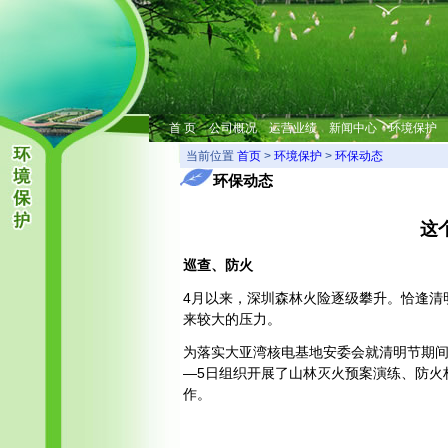
首 页
公司概况
运营业绩
新闻中心
环境保护
当前位置
首页
>
环境保护
>
环保动态
环保动态
这
巡查、防火
4月以来，深圳森林火险逐级攀升。恰逢清
来较大的压力。
为落实大亚湾核电基地安委会就清明节期间
—5日组织开展了山林灭火预案演练、防火
作。