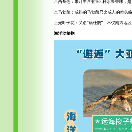
△西番莲：果汁中含有165 种水果香味，
△马勃菌：成熟的马勃菌只比成人的拳头
△光叶子花：又名“簕杜鹃”，不仅南方地
海洋动植物