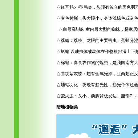
△红耳鹎:小型鸟类，头顶有耸立的黑色羽
△变色树蜥：头大眼小，身体浅棕色或灰色
△
白额高脚蛛:室内最大型的蜘蛛，是家
△荔蝽：荔枝、龙眼的主要害虫，荔蝽分
△蛞蝓:以成虫体或幼体在作物根部湿土下
△棉蝗：喜食农作物的蝗虫，是我国南方
△曲纹紫灰蝶：翅有金属光泽，且两翅正
△蟪蛄羽化：夜晚有趋光性，趋光个体还
△萤火虫：头小，前胸背板发达，腹部7 ～ 
陆地植物类