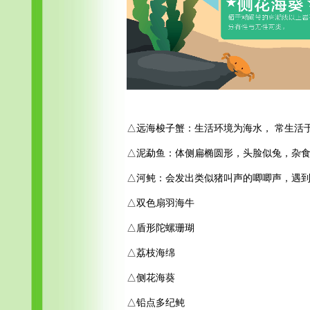
△远海梭子蟹：生活环境为海水， 常生活于
△泥勐鱼：体侧扁椭圆形，头脸似兔，杂
△河鲀：会发出类似猪叫声的唧唧声，遇
△双色扇羽海牛
△盾形陀螺珊瑚
△荔枝海绵
△侧花海葵
△铅点多纪鲀