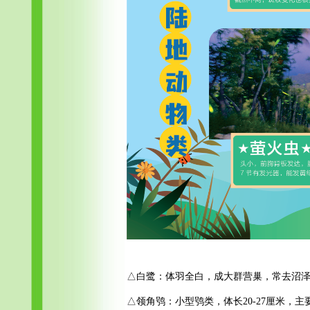
△白鹭：体羽全白，成大群营巢，常去沼
△领角鸮：小型鸮类，体长20-27厘米，