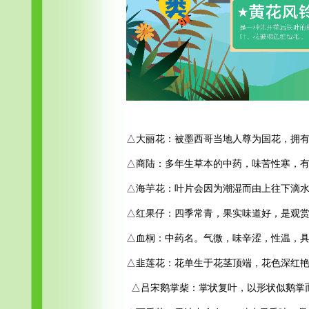
△大丽花：被墨西哥当地人尊为国花，拥有
△商陆：多年生草本的中药，味苦性寒，
△海芋花：叶片会因为潮湿而由上往下滴水
△红果仔：四季常青，果实味道好，是观
△血桐：中药名。气微，味辛涩，性温，
△韭莲花：花单生于花茎顶端，花色深红
△
吕宋鹅掌柴：掌状复叶，以形状似鹅掌