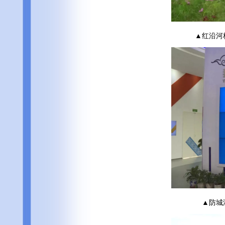
▲红沿河
▲防城