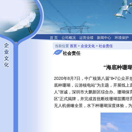
首 页
公司概况
运营业绩
新闻中心
环境保护
当前位置
首页
>
企业文化
>
社会责任
社会责任
"海底种珊瑚
2020年8月7日，中广核第八届“8•7
底种珊瑚，云游核电站”为主题，开展线上直
人”张诚，深圳市大鹏新区综合办、珊瑚保
区”正式揭牌，并完成首批断枝珊瑚苗圃培
无人机俯瞰全景，水下种珊瑚深度体验，