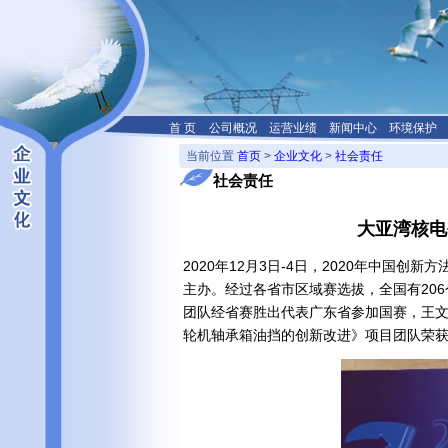
首 页
公司概况
运营业绩
新闻中心
环境保护
当前位置
首页
>
企业文化
>
社会责任
社会责任
大亚湾核电
2020年12月3日-4日，2020年中
主办。经过各省市区域赛选拔，全国有20
团队经省赛胜出代表广东省参加国赛，王
轮机轴承箱油挡的创新改进》项目团队荣