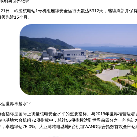
持续刷新世界纪录
1月21日，岭澳核电站1号机组连续安全运行天数达5312天，继续刷新并
领先近15个月。
指标达世界卓越水平
会指标是国际上衡量核电安全水平的重要指标。与2019年世界核营运者
电基地六台机组72项指标中，总计56项指标达到世界前四分之一的先进水
，卓越率达75.0%。大亚湾核电基地6台机组WANO综合指数首次全部