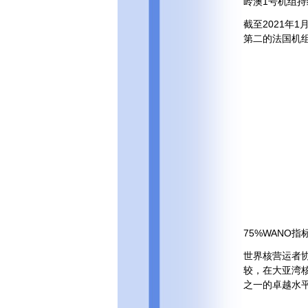
岭澳1号机组
截至2021年
第二的法国机组
75%WANO
世界核营运者协
较，在大亚湾核
之一的卓越水平