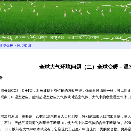
运营业绩
新闻中心
环境保护
核电科普
企业文化
人才招聘
English
环境保护
>
环境知识
全球大气环境问题（二）全球变暖－温
念
分如CO2、CH4等，对长波辐射有特征的吸收光谱，像单向过滤器一样，可以阻止
现象，叫温室效应。能引起温室效应的气体就叫温室气体。大气中的痕量温室气体，除了C
加的原因：主要是，20世纪以来世界人口的剧增，特别是城市人口增加更快，使人
、石油、天然气等能源的利用量不断增加，使大气中温室气体的含量不断增加，近200年
9%，CFC以前在大气中根本就没有，它是现代工业生产中出现的一类的化合物。另外