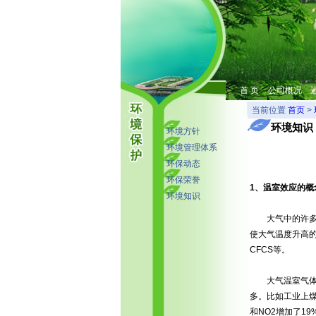
首 页
公司概况
当前位置
首页
>
环境知识
环境方针
环境管理体系
环保动态
环保荣誉
1、温室效应的概
环境知识
大气中的许多组
使大气温度升高的
CFCS等。
大气温室气体增
多。比如工业上煤
和NO2增加了1