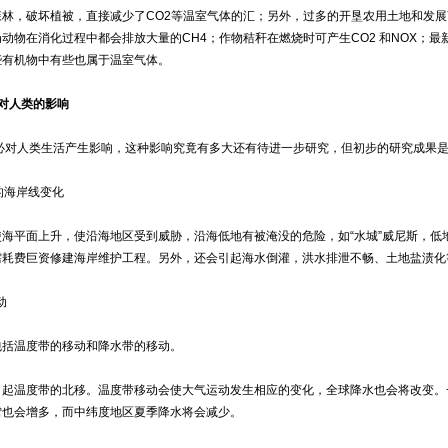
林，破坏植被，直接减少了CO2等温室气体的汇；另外，过多的开垦农用土地和发展畜
动物在消化过程中都会排放大量的CH4；作物秸秆在燃烧时可产生CO2 和NOX；
些有机物中有些也属于温室气体。
对人类的影响
人类生活产生影响，这种影响究竟有多大还有待进一步研究，但初步的研究成果是
的海岸线变化
平面上升，使沿海地区受到威胁，沿海低地有被淹没的危险，如“水城”威尼斯，低地
需耗费巨资修建海岸维护工程。另外，还会引起海水倒灌，洪水排泄不畅、土地盐渍化
动
温度带的移动和降水带的移动。
温度带的北移。温度带移动会使大气运动发生相应的变化，全球降水也会将改变。
雪也会增多，而中纬度地区夏季降水将会减少。