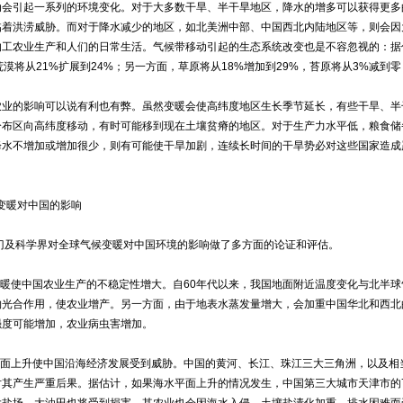
引起一系列的环境变化。对于大多数干旱、半干旱地区，降水的增多可以获得更多
临着洪涝威胁。而对于降水减少的地区，如北美洲中部、中国西北内陆地区等，则会因
的工农业生产和人们的日常生活。气候带移动引起的生态系统改变也是不容忽视的：据
，荒漠将从21%扩展到24%；另一方面，草原将从18%增加到29%，苔原将从3%减
的影响可以说有利也有弊。虽然变暖会使高纬度地区生长季节延长，有些干旱、半干
分布区向高纬度移动，有时可能移到现在土壤贫瘠的地区。对于生产力水平低，粮食储
降水不增加或增加很少，则有可能使干旱加剧，连续长时间的干旱势必对这些国家造成
变暖对中国的影响
科学界对全球气候变暖对中国环境的影响做了多方面的论证和评估。
使中国农业生产的不稳定性增大。自60年代以来，我国地面附近温度变化与北半球
物光合作用，使农业增产。另一方面，由于地表水蒸发量增大，会加重中国华北和西北
强度可能增加，农业病虫害增加。
上升使中国沿海经济发展受到威胁。中国的黄河、长江、珠江三大三角洲，以及相
其产生严重后果。据估计，如果海水平面上升的情况发生，中国第三大城市天津市的7
大盐场、大油田也将受到损害。其农业也会因海水入侵、土壤盐渍化加重、排水困难而