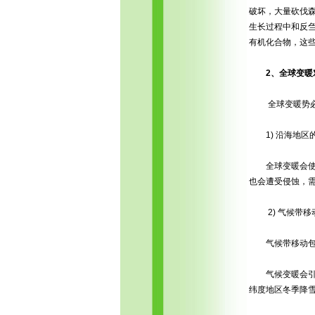
破坏，大量砍伐森
生长过程中和反刍
有机化合物，这
2、全球变暖
全球变暖势必对
1) 沿海地区
全球变暖会使海
也会遭受侵蚀，
2) 气候带移
气候带移动包括
气候变暖会引起
纬度地区冬季降