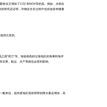
牧业又增加了CO2 和NOX等的源。例如，水稻在
最新的研究还证明，作物在生长过程中也排放多种微量
值得注意的。
之国“荷兰”等。海拔稍高的沿海地区的海滩和海岸
等后果。航运、水产养殖也会受到影响。
一般来说，低纬度地区现有雨带的降水量会增加，高