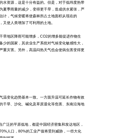
的水资源，这是十分有益的。但是，对于低纬度热带
为夏季雨量的减少，变得更干旱，造成供水紧张，严
估计，气候变暖将使森林所占土地面积从现在的
到零，又使人类增加了可利用的土地。
旱地区降雨可能增多，CO2的增多能促进作物生
备少的国家，其农业生产系统对气候变化敏感性大，
严重灾害。另外，高温闷热天气也会使病虫害变得更
气温变化趋势基本一致。一方面升温可延长作物有效
的干旱、沙化、碱化及草原退化等危害、东南沿海地
当广泛的平原低地，都是中国经济密集和发达地区，
0%人口，80%的工业产值将受到威胁，一些大化
受到损害。