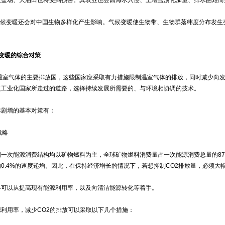
变暖还会对中国生物多样化产生影响。气候变暖使生物带、生物群落纬度分布发生
。
变暖的综合对策
气体的主要排放国，这些国家应采取有力措施限制温室气体的排放，同时减少向发
复工业化国家所走过的道路，选择持续发展所需要的、与环境相协调的技术。
剧增的基本对策有：
战略
次能源消费结构均以矿物燃料为主，全球矿物燃料消费量占一次能源消费总量的87%
0.4%的速度递增。因此，在保持经济增长的情况下，若想抑制CO2排放量，必须大
以从提高现有能源利用率，以及向清洁能源转化等着手。
用率，减少CO2的排放可以采取以下几个措施：