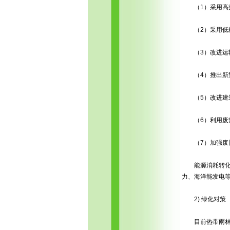
（1）采用高效
（2）采用低耗
（3）改进运
（4）推出新
（5）改进建
（6）利用废热
（7）加强废旧
能源消耗转化是
力、海洋能发电等
2) 绿化对策
目前热带雨林年损