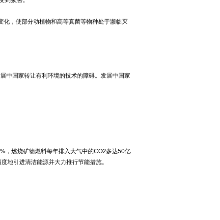
变化，使部分动植物和高等真菌等物种处于濒临灭
展中国家转让有利环境的技术的障碍。发展中国家
，燃烧矿物燃料每年排入大气中的CO2多达50亿
幅度地引进清洁能源并大力推行节能措施。