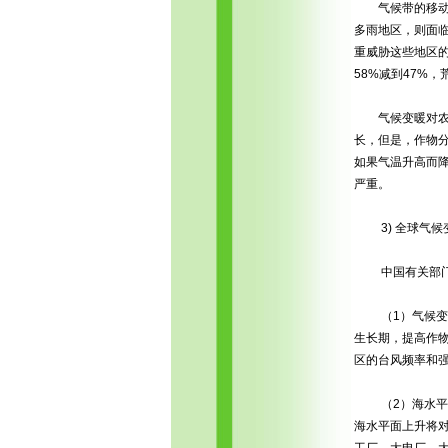
气候带的移动会
多雨地区，则面
重威胁这些地区
58%减到47%
气候变暖对农业
长，但是，作物
如果气温升高而
严重。
3) 全球气候
中国有关部门及
（1）气候变暖
生长期，提高作
区的台风频率和
（2）海水平面
海水平面上升将对
工厂、大电厂、