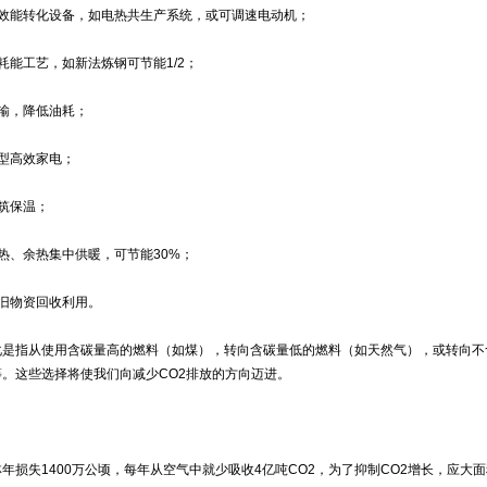
能转化设备，如电热共生产系统，或可调速电动机；
能工艺，如新法炼钢可节能1/2；
输，降低油耗；
型高效家电；
筑保温；
、余热集中供暖，可节能30%；
物资回收利用。
指从使用含碳量高的燃料（如煤），转向含碳量低的燃料（如天然气），或转向不
。这些选择将使我们向减少CO2排放的方向迈进。
失1400万公顷，每年从空气中就少吸收4亿吨CO2，为了抑制CO2增长，应大