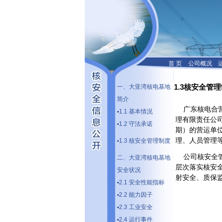
首 页
公司概况
1.3核安全管
一、大亚湾核电基地
简介
广东核电合营
▪1.1 基本情况
理有限责任公
▪1.2 守法承诺
期）的营运单
理、人员管理
▪1.3 核安全管理制度
公司核安全管
二、大亚湾核电基地
层次落实核安
安全状况
射安全、质保
▪2.1 安全性能指标
▪2.2 能力因子
▪2.3 工业安全
▪2.4 运行事件