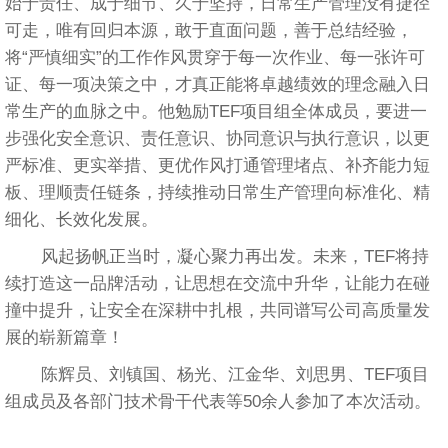
始于责任、成于细节、久于坚持，日常生产管理没有捷径
可走，唯有回归本源，敢于直面问题，善于总结经验，
将“严慎细实”的工作作风贯穿于每一次作业、每一张许可
证、每一项决策之中，才真正能将卓越绩效的理念融入日
常生产的血脉之中。他勉励TEF项目组全体成员，要进一
步强化安全意识、责任意识、协同意识与执行意识，以更
严标准、更实举措、更优作风打通管理堵点、补齐能力短
板、理顺责任链条，持续推动日常生产管理向标准化、精
细化、长效化发展。
风起扬帆正当时，凝心聚力再出发。未来，TEF将持
续打造这一品牌活动，让思想在交流中升华，让能力在碰
撞中提升，让安全在深耕中扎根，共同谱写公司高质量发
展的崭新篇章！
陈辉员、刘镇国、杨光、江金华、刘思男、TEF项目
组成员及各部门技术骨干代表等50余人参加了本次活动。