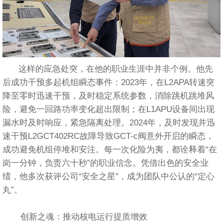
这样的应急处突，在他的职业生涯中并非个例。他先
后成功干预多起机组瞬态事件：2023年，在L2APA转速突
降至零时迅速干预，及时稳定系统参数，消除跳机跳堆风
险，避免一回路功率变化超出限制；在L1APU设备间出现
漏水时及时响应，紧急隔离处理。2024年，及时发现并迅
速干预L2GCT402RC故障导致GCT-c阀意外开启的瞬态，
成功避免机组停堆和安注。每一次化险为夷，都诠释着“在
岗一分钟，负责六十秒”的职业信念。凭借出色的安全业
绩，他多次获评公司“安全之星”，成为团队中公认的“定心
丸”。
创新之魂：推动核电运行提质增效