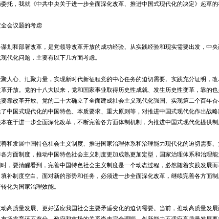
托，我就《中共中央关于进一步全面深化改革、推进中国式现代化的决定》起草的
全会议题的考虑
务谋划和部署改革，是党领导改革开放的成功经验。从实践经验和现实需要出发，中央
式现代化问题，主要有以下几方面考虑。
人心、汇聚力量，实现新时代新征程党的中心任务的迫切需要。实践充分证明，改
改革开放。党的十八大以来，党和国家事业取得历史性成就、发生历史性变革，靠的也
然要靠改革开放。党的二十大确立了全面建成社会主义现代化强国、实现第二个百年奋
述了中国式现代化的中国特色、本质要求、重大原则等，对推进中国式现代化作出战略
根本在于进一步全面深化改革，不断完善各方面体制机制，为推进中国式现代化提供制
和发展中国特色社会主义制度、推进国家治理体系和治理能力现代化的迫切需要。
善各方面制度，推动中国特色社会主义制度更加成熟更加定型，国家治理体系和治理能
同时，要清醒看到，完善中国特色社会主义制度是一个动态过程，必然随着实践发展而
、填补制度空白。面对新的形势和任务，必须进一步全面深化改革，继续完善各方面制
好转化为国家治理效能。
高质量发展、更好适应我国社会主要矛盾变化的迫切需要。当前，推动高质量发展
，市场发育还不充分，政府和市场的关系尚未完全理顺，创新能力不适应高质量发展要