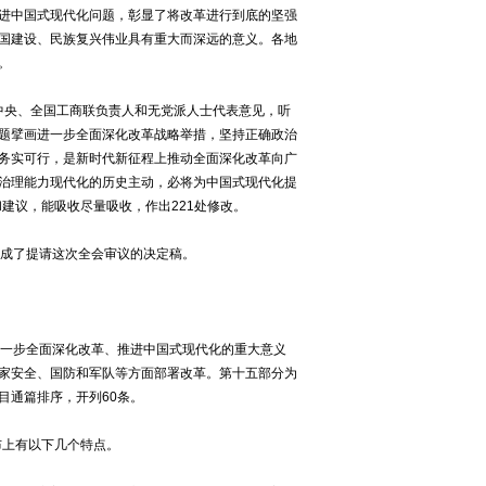
进中国式现代化问题，彰显了将改革进行到底的坚强
国建设、民族复兴伟业具有重大而深远的意义。各地
。
中央、全国工商联负责人和无党派人士代表意见，听
题擘画进一步全面深化改革战略举措，坚持正确政治
务实可行，是新时代新征程上推动全面深化改革向广
治理能力现代化的历史主动，必将为中国式现代化提
建议，能吸收尽量吸收，作出221处修改。
成了提请这次全会审议的决定稿。
一步全面深化改革、推进中国式现代化的重大意义
家安全、国防和军队等方面部署改革。第十五部分为
目通篇排序，开列60条。
布上有以下几个特点。