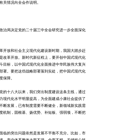
有关情况向全会作说明。
政治局决定党的二十届三中全会研究进一步全面深化
革开放和社会主义现代化建设新时期，我国大踏步赶
是改革开放。新时代新征程上，要开创中国式现代化
斗目标，以中国式现代化全面推进中华民族伟大复兴
部署。要把这些战略部署落到实处，把中国式现代化
度保障。
党的十八大以来，我们突出制度建设这条主线，通过
力现代化水平明显提高，为全面建成小康社会提供了
不断发展，已有制度需要不断健全，新领域新实践需
度机制，固根基、扬优势、补短板、强弱项，不断把
面临的突出问题依然是发展不平衡不充分。比如，市
求，产业体系整体大而不强、全而不精，关键核心技