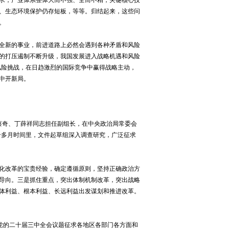
、生态环境保护仍存短板，等等。归结起来，这些问
。
全新的事业，前进道路上必然会遇到各种矛盾和风险
的打压遏制不断升级，我国发展进入战略机遇和风险
些风险挑战，在日趋激烈的国际竞争中赢得战略主动，
中开新局。
蔡奇、丁薛祥同志担任副组长，在中央政治局常委会
个多月时间里，文件起草组深入调查研究，广泛征求
化改革的宝贵经验，确定遵循原则，坚持正确政治方
导向。三是抓住重点，突出体制机制改革，突出战略
体利益、根本利益、长远利益出发谋划和推进改革。
党的二十届三中全会议题征求各地区各部门各方面和