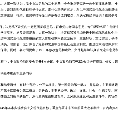
见。大家一致认为，党中央决定党的二十届三中全会重点研究进一步全面深化改革、推
担当，是对新时代新征程举什么旗、走什么路的再宣示，对以中国式现代化全面推进强
就文件主题、框架、重要举措等提出许多有价值的建议，为决定稿起草提供了重要参考
7日，决定稿下发党内一定范围征求意见，征求党内老同志意见，专门听取各民主党派
家学者意见。从反馈情况看，大家一致认为，决定稿紧紧围绕推进中国式现代化这个主
推进中国式现代化需要破解的重大体制机制问题谋划改革，主题鲜明，重点突出，举措
总动员、总部署，充分体现了完善和发展中国特色社会主义制度、推进国家治理体系和
保障。同时，各方面提出了1911条修改意见和建议。文件起草组认真研究这些意见和
中，中央政治局常委会召开3次会议、中央政治局召开2次会议进行审议、修改，形
稿基本框架和主要内容
结束语外，有15个部分，分三大板块。第一部分为第一板块，是总论，主要阐述进
二至第十四部分为第二板块，是分论，主要从经济、政治、文化、社会、生态文明、国
讲加强党对改革的领导、深化党的建设制度改革、党风廉政建设和反腐败斗争。内容条
35年基本实现社会主义现代化目标，重点部署未来五年的重大改革举措，在内容摆