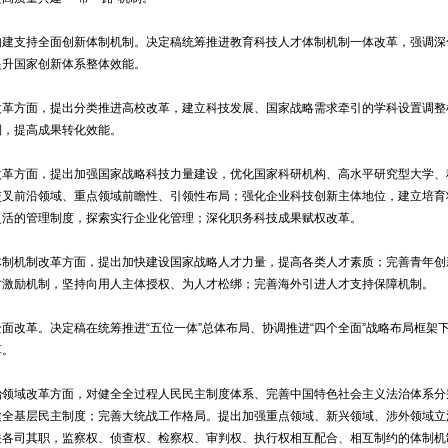
支持全面创新体制机制。决定稿统筹推进教育科技人才体制机制一体改革，强调深
提升国家创新体系整体效能。
方面，提出分类推进高校改革，建立科技发展、国家战略需求牵引的学科设置调整
制，提高成果转化效能。
方面，提出加强国家战略科技力量建设，优化国家科研机构、高水平研究型大学、
交叉前沿领域、重点领域前瞻性、引领性布局；强化企业科技创新主体地位，建立培育
灵活的管理制度，探索实行企业化管理；深化职务科技成果赋权改革。
机制改革方面，提出加快建设国家战略人才力量，提高各类人才素质；完善青年创
才激励机制，坚持向用人主体授权、为人才松绑；完善海外引进人才支持保障机制。
改革。决定稿在统筹推进“五位一体”总体布局、协调推进“四个全面”战略布局框架
革。
域改革方面，对健全全过程人民民主制度体系、完善中国特色社会主义法治体系分
健全基层民主制度；完善大统战工作格局。提出加强重点领域、新兴领域、涉外领域立
关各司其职，监察权、侦查权、检察权、审判权、执行权相互配合、相互制约的体制机