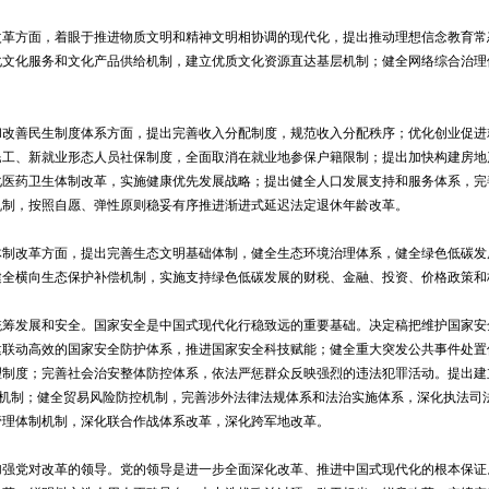
方面，着眼于推进物质文明和精神文明相协调的现代化，提出推动理想信念教育常
化文化服务和文化产品供给机制，建立优质文化资源直达基层机制；健全网络综合治理
善民生制度体系方面，提出完善收入分配制度，规范收入分配秩序；优化创业促进
民工、新就业形态人员社保制度，全面取消在就业地参保户籍限制；提出加快构建房地
化医药卫生体制改革，实施健康优先发展战略；提出健全人口发展支持和服务体系，完
机制，按照自愿、弹性原则稳妥有序推进渐进式延迟法定退休年龄改革。
改革方面，提出完善生态文明基础体制，健全生态环境治理体系，健全绿色低碳发
健全横向生态保护补偿机制，实施支持绿色低碳发展的财税、金融、投资、价格政策和
发展和安全。国家安全是中国式现代化行稳致远的重要基础。决定稿把维护国家安
建联动高效的国家安全防护体系，推进国家安全科技赋能；健全重大突发公共事件处置
理制度；完善社会治安整体防控体系，依法严惩群众反映强烈的违法犯罪活动。提出建
辖”机制；健全贸易风险防控机制，完善涉外法律法规体系和法治实施体系，深化执法司
管理体制机制，深化联合作战体系改革，深化跨军地改革。
党对改革的领导。党的领导是进一步全面深化改革、推进中国式现代化的根本保证