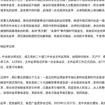
没有根本改变，农业基础还不稳固，城乡区域发展和收入分配差距仍然较大，民生保障
矛盾变化的反映，是发展中的问题，必须进一步全面深化改革，从体制机制上推动解决
重大风险挑战、推动党和国家事业行稳致远的迫切需要。推进中国式现代化是一项
前世界百年未有之大变局加速演进，局部冲突和动荡频发，全球性问题加剧，来自外部
难预料因素增多的时期，各种“黑天鹅”、“灰犀牛”事件随时可能发生。有效应对这
全面深化改革，用完善的制度防范化解风险、有效应对挑战，在危机中育新机、于变局
稿起草过程
月，中央政治局决定，成立党的二十届三中全会文件起草组，由我担任组长，王沪宁、
草工作。12月8日，文件起草组召开第一次全体会议，文件起草工作正式启动。在7
论证，反复讨论修改。
程中，我们重点把握以下几点：一是总结和运用改革开放以来特别是新时代全面深
绕推进中国式现代化、落实党的二十大战略部署来谋划进一步全面深化改革，坚持问题
改革，突出经济体制改革牵引作用，凸显改革引领作用。四是坚持人民至上，从人民整
成，加强对改革整体谋划、系统布局，使各方面改革相互配合、协同高效。
草，把发扬民主、集思广益贯穿全过程。2023年11月27日，党中央发出通知，就