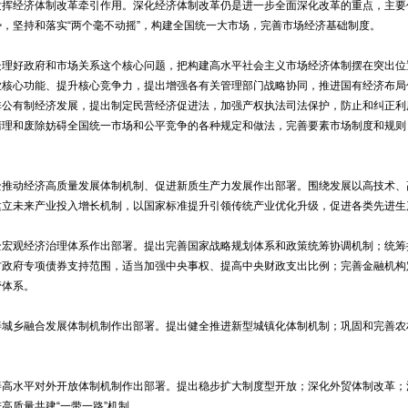
经济体制改革牵引作用。深化经济体制改革仍是进一步全面深化改革的重点，主要
，坚持和落实“两个毫不动摇”，构建全国统一大市场，完善市场经济基础制度。
好政府和市场关系这个核心问题，把构建高水平社会主义市场经济体制摆在突出位
业核心功能、提升核心竞争力，提出增强各有关管理部门战略协同，推进国有经济布局
非公有制经济发展，提出制定民营经济促进法，加强产权执法司法保护，防止和纠正利
清理和废除妨碍全国统一市场和公平竞争的各种规定和做法，完善要素市场制度和规则
动经济高质量发展体制机制、促进新质生产力发展作出部署。围绕发展以高技术、
建立未来产业投入增长机制，以国家标准提升引领传统产业优化升级，促进各类先进生
观经济治理体系作出部署。提出完善国家战略规划体系和政策统筹协调机制；统筹
方政府专项债券支持范围，适当加强中央事权、提高中央财政支出比例；完善金融机构
管体系。
乡融合发展体制机制作出部署。提出健全推进新型城镇化体制机制；巩固和完善农
水平对外开放体制机制作出部署。提出稳步扩大制度型开放；深化外贸体制改革；
高质量共建“一带一路”机制。